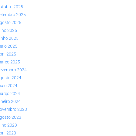
utubro 2025
etembro 2025
gosto 2025
ulho 2025
unho 2025
aio 2025
bril 2025
arço 2025
ezembro 2024
gosto 2024
aio 2024
arço 2024
aneiro 2024
ovembro 2023
gosto 2023
ulho 2023
bril 2023