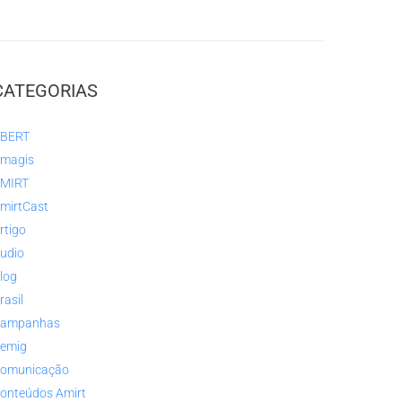
CATEGORIAS
BERT
magis
MIRT
mirtCast
rtigo
udio
log
rasil
ampanhas
emig
omunicação
onteúdos Amirt