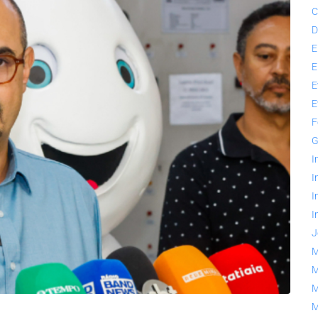
C
D
E
E
E
E
F
G
I
I
I
I
J
M
M
M
M