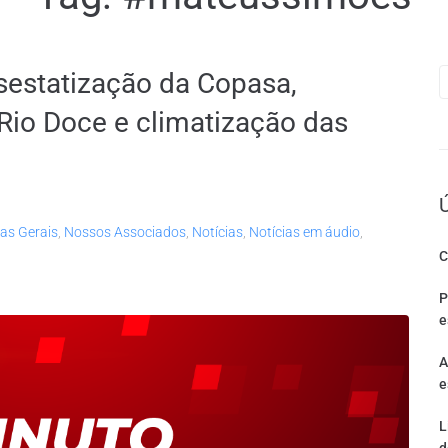
sestatização da Copasa,
Rio Doce e climatização das
as Gerais
,
Nossos Associados
,
Notícias
,
Notícias em áudio
,
C
P
e
A
e
L