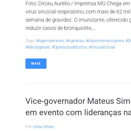
Foto: Dirceu Aurélio / Imprensa MG Chega em M
vírus sincicial respiratório, com mais de 62 mi
semana de gravidez. O imunizante, oferecido 
reduzir casos de bronquiolite,...
Tags:
#agenciaminas
,
#agminas
,
#aquiotremprospera
,
#d
#minasgerais
,
#operacaodefurtos
,
#virussincicial
MAIS
Vice-governador Mateus Simõ
em evento com lideranças na
Por
Lívian Alves