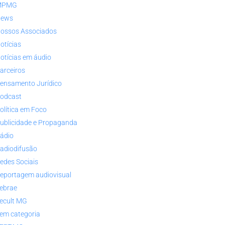
MPMG
ews
ossos Associados
otícias
otícias em áudio
arceiros
ensamento Jurídico
odcast
olítica em Foco
ublicidade e Propaganda
ádio
adiodifusão
edes Sociais
eportagem audiovisual
ebrae
ecult MG
em categoria