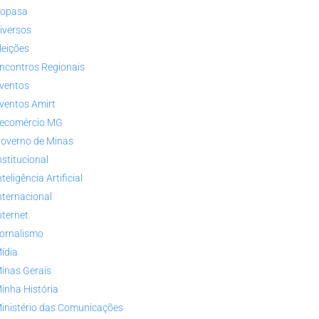
opasa
iversos
leições
ncontros Regionais
ventos
ventos Amirt
ecomércio MG
overno de Minas
nstitucional
nteligência Artificial
nternacional
nternet
ornalismo
ídia
inas Gerais
inha História
inistério das Comunicações