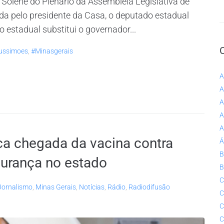
 Solene do Plenário da Assembleia Legislativa de
da pelo presidente da Casa, o deputado estadual
 estadual substitui o governador...
ussimoes
,
#minasgerais
A
A
A
A
A
a chegada da vacina contra
Á
B
egurança no estado
B
C
Jornalismo
,
Minas Gerais
,
Notícias
,
Rádio
,
Radiodifusão
C
C
C