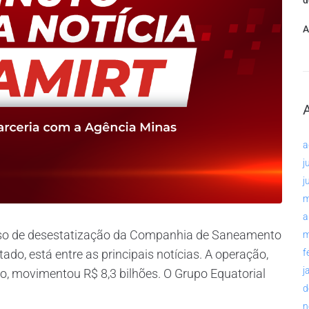
d
A
a
j
j
m
a
sso de desestatização da Companhia de Saneamento
m
do, está entre as principais notícias. A operação,
f
j
o, movimentou R$ 8,3 bilhões. O Grupo Equatorial
d
n