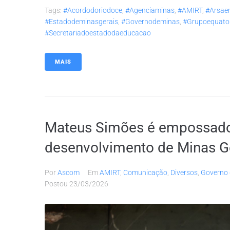
Tags:
#acordodoriodoce
,
#agenciaminas
,
#AMIRT
,
#arsae
#estadodeminasgerais
,
#governodeminas
,
#grupoequator
#secretariadoestadodaeducacao
MAIS
Mateus Simões é empossado 
desenvolvimento de Minas G
Por
Ascom
Em
AMIRT
,
Comunicação
,
Diversos
,
Governo 
Postou
23/03/2026