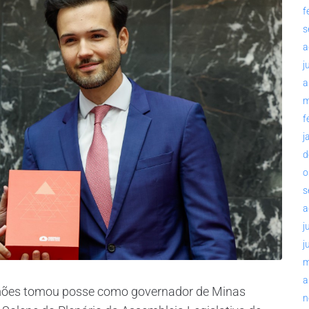
f
s
a
j
a
m
f
j
d
o
s
a
j
j
m
a
mões tomou posse como governador de Minas
n