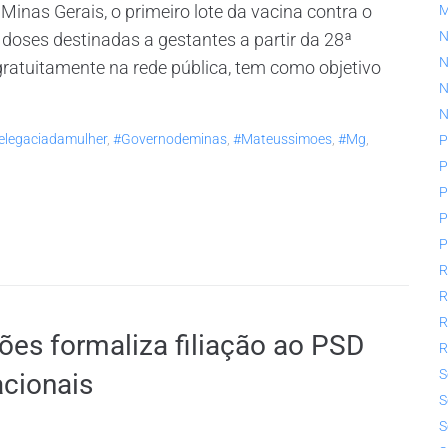
inas Gerais, o primeiro lote da vacina contra o
N
l doses destinadas a gestantes a partir da 28ª
N
gratuitamente na rede pública, tem como objetivo
N
N
elegaciadamulher
,
#governodeminas
,
#mateussimoes
,
#mg
,
P
P
P
P
P
R
R
R
es formaliza filiação ao PSD
R
S
cionais
S
S