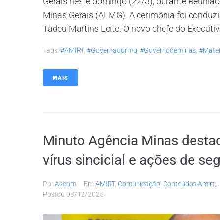
Gerais neste domingo (22/3), durante Reunião
Minas Gerais (ALMG). A cerimônia foi conduzi
Tadeu Martins Leite. O novo chefe do Executivo
Tags:
#AMIRT
,
#governadormg
,
#governodeminas
,
#mate
MAIS
Minuto Agência Minas destac
vírus sincicial e ações de s
Por
Ascom
Em
AMIRT
,
Comunicação
,
Conteúdos Amirt
,
Postou
08/12/2025