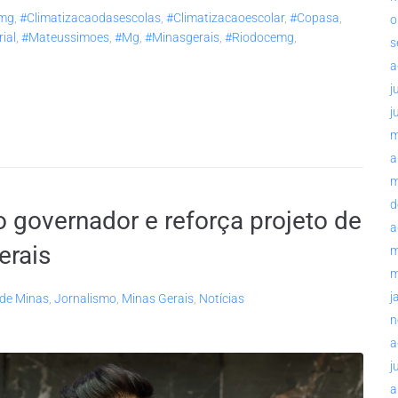
mg
,
#climatizacaodasescolas
,
#climatizacaoescolar
,
#copasa
,
o
ial
,
#mateussimoes
,
#mg
,
#minasgerais
,
#riodocemg
,
s
a
j
j
m
a
m
d
governador e reforça projeto de
a
erais
m
m
j
de Minas
,
Jornalismo
,
Minas Gerais
,
Notícias
n
a
j
a